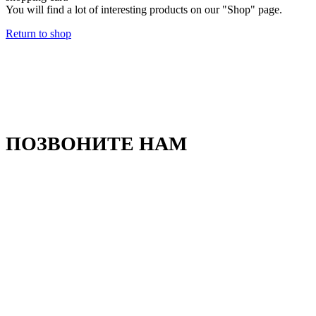
You will find a lot of interesting products on our "Shop" page.
Return to shop
ТРЕБУЕТСЯ
КОНСУЛЬТАЦИЯ ?
ПОЗВОНИТЕ НАМ
Мы абсолютно бесплатно
проконсультируем Вас
+7 902 984-59-31